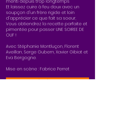
menti depuis trop longtemps
Et laissez cuire à feu doux avec un
soupçon d'un frère rigide et loin
d'apprécier ce que fait sa soeur,
Vous obtiendrez la recette parfaite et
pimentée pour passer UNE SOIREE DE
OUF !
Avec Stéphanie Montluçon, Florent
Aveillan, Serge Gubern, Xavier Gibiat et
Eva Bergogne.
Mise en scène : Fabrice Perret
Dossier de presse
Restez informés
Newsletter