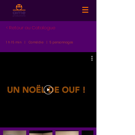
< Retour au Catalogue
1 h 15 min | Comédie | 5 personnages