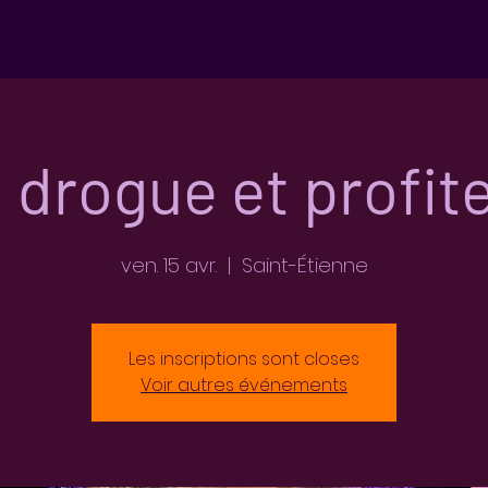
Accueil
Evénements à venir
 drogue et profit
ven. 15 avr.
  |  
Saint-Étienne
Les inscriptions sont closes
Voir autres événements